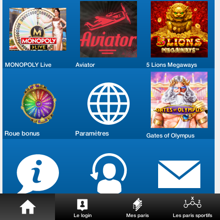
MONOPOLY Live
Aviator
Crazy Time A
5 Lions Megaways
Dino
H
Roue bonus
Paramètres
Gates of Olympus
Autre
Connexion
Contact
Le login
Mes paris
Les paris sportifs